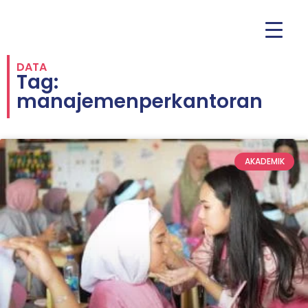
DATA
Tag:
manajemenperkantoran
AKADEMIK