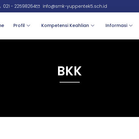
021 - 22598264
info@smk-yuppentek5.sch.id
me
Profil
Kompetensi Keahlian
Informasi
BKK