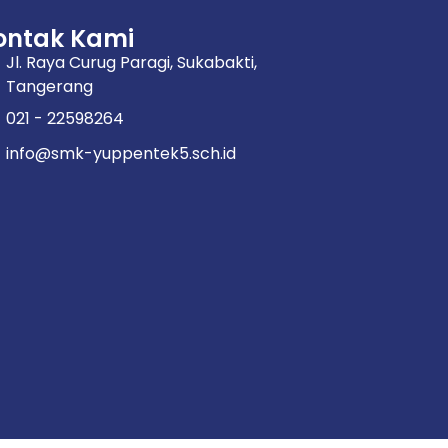
ontak Kami
Jl. Raya Curug Paragi, Sukabakti,
Tangerang
021 - 22598264
info@smk-yuppentek5.sch.id