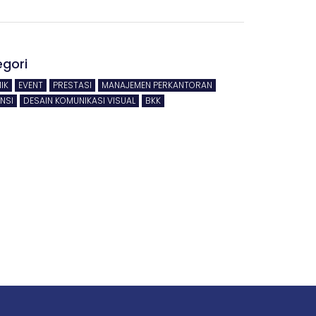
egori
IK
EVENT
PRESTASI
MANAJEMEN PERKANTORAN
NSI
DESAIN KOMUNIKASI VISUAL
BKK