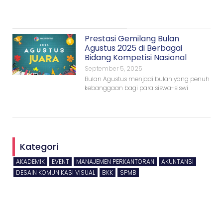
Prestasi Gemilang Bulan
Agustus 2025 di Berbagai
Bidang Kompetisi Nasional
September 5, 2025
Bulan Agustus menjadi bulan yang penuh
kebanggaan bagi para siswa-siswi
Kategori
AKADEMIK
EVENT
MANAJEMEN PERKANTORAN
AKUNTANSI
DESAIN KOMUNIKASI VISUAL
BKK
SPMB